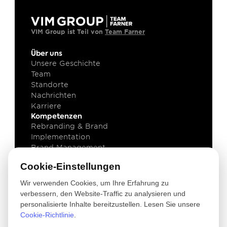
VIM Group ist Teil von 
Team Farner
Über uns
Unsere Geschichte
Team
Standorte
Nachrichten
Karriere
Kompetenzen
Rebranding & Brand 
Implementation
Brand Management
Brand Technology
Cookie-Einstellungen
Wissen
Projekte
Wir verwenden Cookies, um Ihre Erfahrung zu
Einsichten
verbessern, den Website-Traffic zu analysieren und
Downloads
personalisierte Inhalte bereitzustellen. Lesen Sie unsere
Newsletter
Cookie-Richtlinie
.
Rechtliches