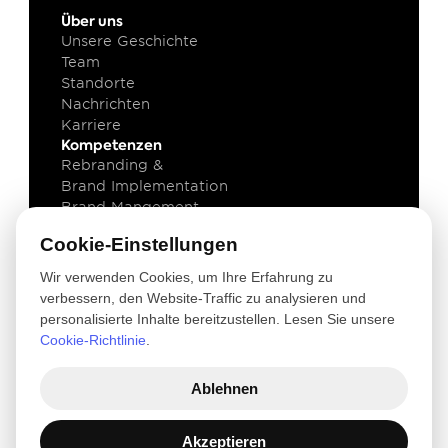
Über uns
Unsere Geschichte
Team
Standorte
Nachrichten
Karriere
Kompetenzen
Rebranding & 
Brand Implementation
Brand Mangement
Brand Technology
Cookie-Einstellungen
Wissen
Projekte
Wir verwenden Cookies, um Ihre Erfahrung zu
Einsichten
verbessern, den Website-Traffic zu analysieren und
Downloads
personalisierte Inhalte bereitzustellen. Lesen Sie unsere
Newsletter
Cookie-Richtlinie
.
Rechtliches
Datenschutz
Ablehnen
Impressum
Terms of use
© 2026 VIM Group 
Akzeptieren