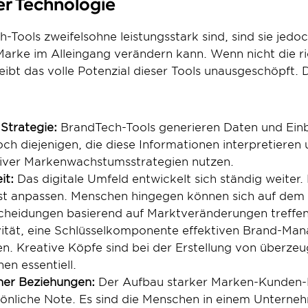
er Technologie
ools zweifelsohne leistungsstark sind, sind sie jedoc
 Marke im Alleingang verändern kann. Wenn nicht die r
eibt das volle Potenzial dieser Tools unausgeschöpft. D
 Strategie:
 BrandTech-Tools generieren Daten und Einbli
ch diejenigen, die diese Informationen interpretieren 
tiver Markenwachstumsstrategien nutzen.
it:
 Das digitale Umfeld entwickelt sich ständig weiter
bst anpassen. Menschen hingegen können sich auf dem 
scheidungen basierend auf Marktveränderungen treffen
vität, eine Schlüsselkomponente effektiven Brand-Mana
en. Kreative Köpfe sind bei der Erstellung von überzeu
n essentiell.
her Beziehungen:
 Der Aufbau starker Marken-Kunden-
sönliche Note. Es sind die Menschen in einem Unternehm