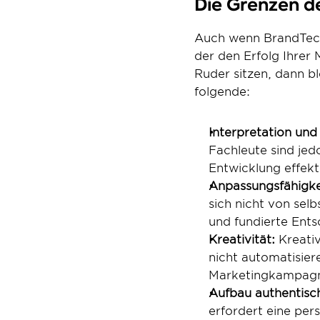
Die Grenzen d
Auch wenn BrandTech-T
der den Erfolg Ihrer
Ruder sitzen, dann bl
folgende:
Interpretation und
Fachleute sind jedo
Entwicklung effek
Anpassungsfähigke
sich nicht von sel
und fundierte Ent
Kreativität:
 Kreati
nicht automatisier
Marketingkampagne
Aufbau authentisc
erfordert eine per