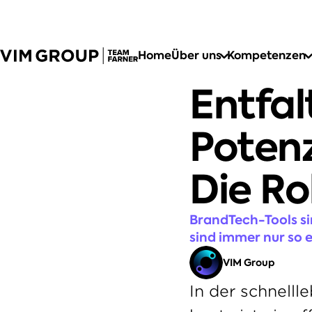
Home
Über uns
Kompetenzen
Entfal
Potenz
Die Ro
BrandTech-Tools si
sind immer nur so e
VIM Group
In der schnelll