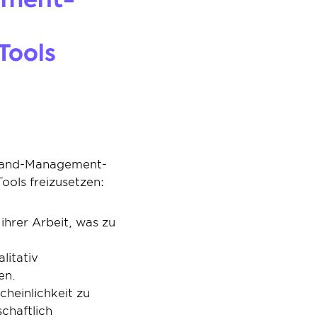
ools 
 Brand-Management-
ools freizusetzen:
ihrer Arbeit, was zu 
itativ 
en.
einlichkeit zu 
haftlich 