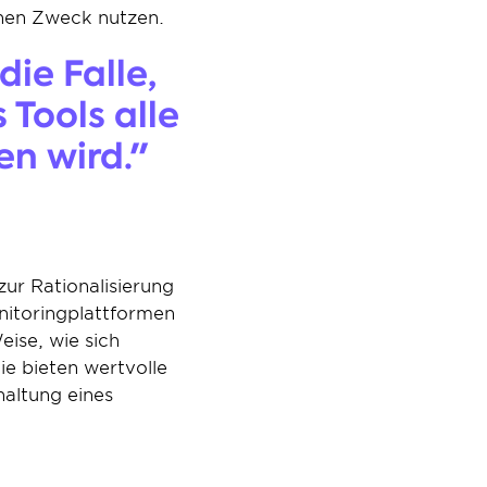
enen Zweck nutzen.
e Falle, 
Tools alle 
n wird."
r Rationalisierung 
toringplattformen 
se, wie sich 
e bieten wertvolle 
altung eines 