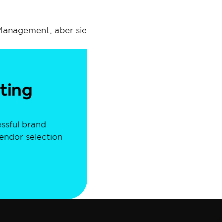
Management, aber sie 
ing 
ssful brand 
ndor selection 