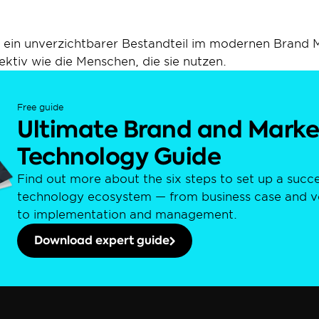
 ein unverzichtbarer Bestandteil im modernen Brand 
ektiv wie die Menschen, die sie nutzen.
Free guide
Ultimate Brand and Market
Technology Guide
Find out more about the six steps to set up a succe
technology ecosystem — from business case and ve
to implementation and management.
Download expert guide