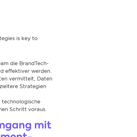
gies is key to 
Team die BrandTech-
d effektiver werden.
n vermittelt, Daten 
ieltere Strategien 
n technologische 
en Schritt voraus.
Umgang mit 
ement-