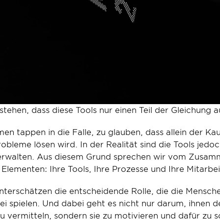
tehen, dass diese Tools nur einen Teil der Gleichung
n tappen in die Falle, zu glauben, dass allein der Kauf 
eme lösen wird. In der Realität sind die Tools jedoch 
verwalten. Aus diesem Grund sprechen wir vom Zusamm
lementen: Ihre Tools, Ihre Prozesse und Ihre Mitarbei
terschätzen die entscheidende Rolle, die die Menschen
i spielen. Und dabei geht es nicht nur darum, ihnen d
 vermitteln, sondern sie zu motivieren und dafür zu so