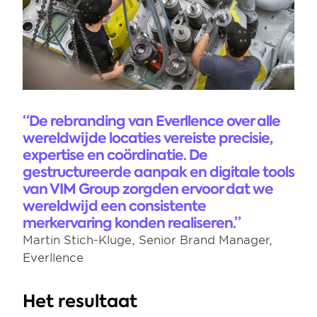
“De rebranding van Everllence over alle 
wereldwijde locaties vereiste precisie, 
expertise en coördinatie. De 
gestructureerde aanpak en digitale tools 
van VIM Group zorgden ervoor dat we 
wereldwijd een consistente 
merkervaring konden realiseren.”
Martin Stich-Kluge, Senior Brand Manager, 
Everllence 
Het resultaat