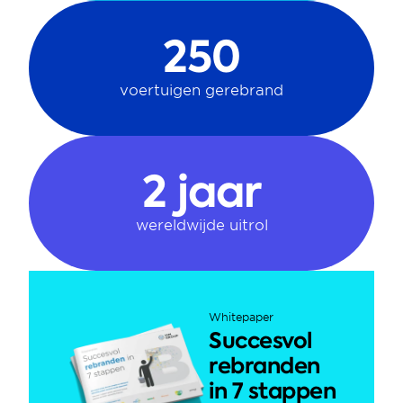
250
voertuigen gerebrand
2 jaar
wereldwijde uitrol
Whitepaper
Succesvol 
rebranden 
in 7 stappen