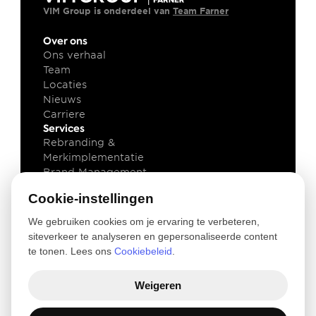
VIM Group is onderdeel van 
Team Farner
Over ons
Ons verhaal
Team
Locaties
Nieuws
Carriere
Services
Rebranding & 
Merkimplementatie
Brand Management
Brand Technology
Cookie-instellingen
Kennis
Klant cases
We gebruiken cookies om je ervaring te verbeteren,
Insights
siteverkeer te analyseren en gepersonaliseerde content
Downloads
te tonen. Lees ons
Cookiebeleid
.
Newsletter
Legal
Weigeren
Privacy and Cookie Policy
Terms of use
© 2026 VIM Group 