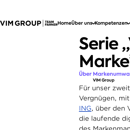
Home
Über uns
Kompetenzen
Serie 
Marke”
Über Markenumwan
VIM Group
Für unser zweit
ING
, über den 
die laufende di
des Markenmana