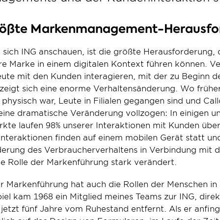
 größte Markenmanagement-Herausfo
 sich ING anschauen, ist die größte Herausforderung, de
re Marke in einem digitalen Kontext führen können. Ver
ute mit den Kunden interagieren, mit der zu Beginn des
 zeigt sich eine enorme Verhaltensänderung. Wo früher
physisch war, Leute in Filialen gegangen sind und Call
 eine dramatische Veränderung vollzogen: In einigen u
kte laufen 98% unserer Interaktionen mit Kunden über d
Interaktionen finden auf einem mobilen Gerät statt un
derung des Verbraucherverhaltens in Verbindung mit 
 Rolle der Markenführung stark verändert.
r Markenführung hat auch die Rollen der Menschen in 
iel kam 1968 ein Mitglied meines Teams zur ING, direkt
 jetzt fünf Jahre vom Ruhestand entfernt. Als er anfing,