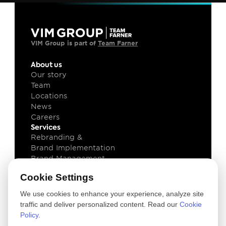
VIM Group is part of 
Team Farner
About us
Our story
Team
Locations
News
Careers
Services
Rebranding & 
Brand Implementation
Brand Management
Brand Technology
Cookie Settings
Knowledge
Client cases
We use cookies to enhance your experience, analyze site
Insights
traffic and deliver personalized content. Read our
Cookie
Downloads
Policy
.
Newsletter