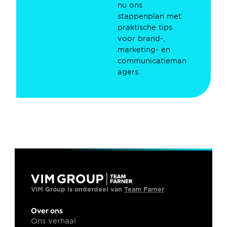
nu ons 
stappenplan met 
praktische tips 
voor brand-, 
marketing- en 
communicatieman
agers.
VIM Group is onderdeel van 
Team Farner
Over ons
Ons verhaal