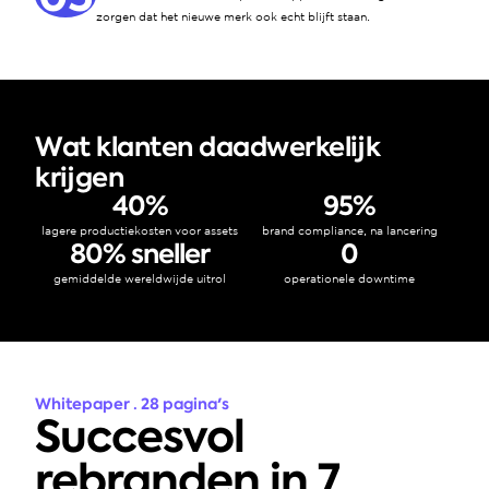
zorgen dat het nieuwe merk ook echt blijft staan.
Wat klanten daadwerkelijk 
krijgen
40%
95%
lagere productiekosten voor assets
brand compliance, na lancering
80% sneller
0
gemiddelde wereldwijde uitrol
operationele downtime
Whitepaper · 28 pagina's
Succesvol 
rebranden in 7 