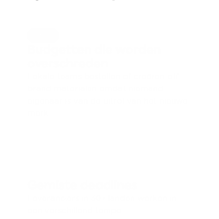
Budgetten die worden 
overschreden
Lokale teams bestellen of creëren off-
brand materialen omdat niemand 
eigenaar is van de uitrol van het nieuwe 
merk.
Gemiste deadlines
Leveranciers in 30+ landen werken in 
een verschillend tempo.