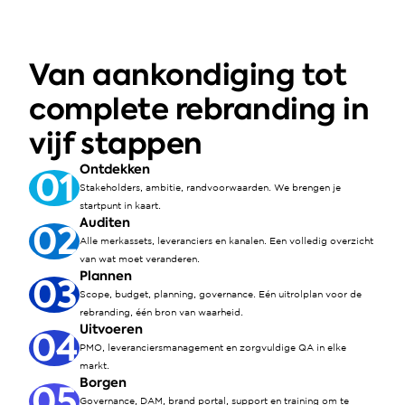
Van aankondiging tot 
complete rebranding in 
vijf stappen
Ontdekken
01
Stakeholders, ambitie, randvoorwaarden. We brengen je 
startpunt in kaart.
Auditen
02
Alle merkassets, leveranciers en kanalen. Een volledig overzicht 
van wat moet veranderen.
Plannen
03
Scope, budget, planning, governance. Eén uitrolplan voor de 
rebranding, één bron van waarheid.
Uitvoeren
04
PMO, leveranciersmanagement en zorgvuldige QA in elke 
markt.
Borgen
05
Governance, DAM, brand portal, support en training om te 