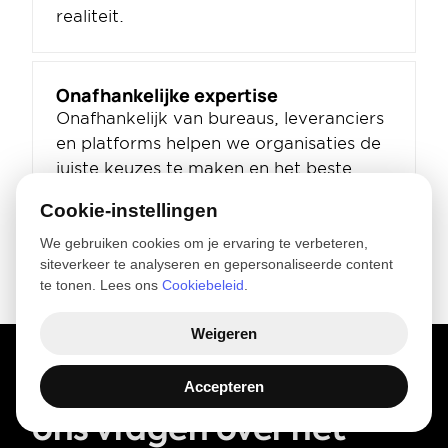
realiteit.
Onafhankelijke expertise
Onafhankelijk van bureaus, leveranciers 
en platforms helpen we organisaties de 
juiste keuzes te maken en het beste 
resultaat uit merkverandering te halen.
Cookie-instellingen
We gebruiken cookies om je ervaring te verbeteren,
siteverkeer te analyseren en gepersonaliseerde content
te tonen. Lees ons
Cookiebeleid
.
Weigeren
Wat merkmanagers 
Accepteren
ons vragen over het 