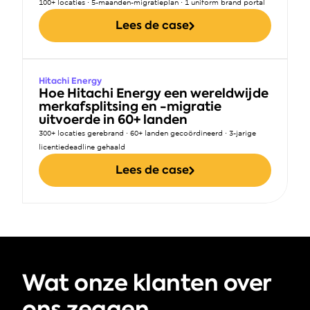
100+ locaties · 5-maanden-migratieplan · 1 uniform brand portal
Lees de case
Hitachi Energy
Hoe Hitachi Energy een wereldwijde 
merkafsplitsing en -migratie 
uitvoerde in 60+ landen
300+ locaties gerebrand · 60+ landen gecoördineerd · 3-jarige 
licentiedeadline gehaald
Lees de case
Wat onze klanten over 
ons zeggen