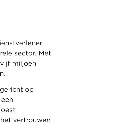
enstverlener 
le sector. Met 
ijf miljoen 
n. 
gericht op 
 een 
oest 
 het vertrouwen 