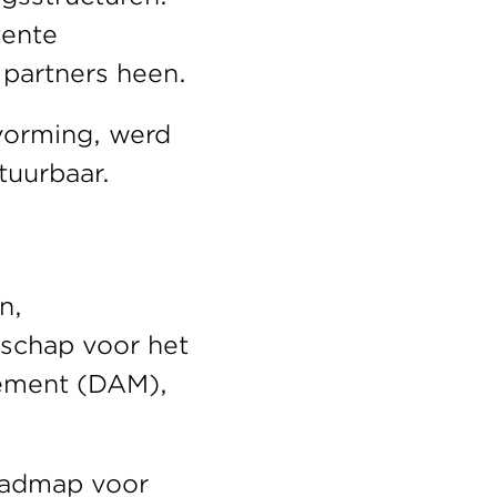
ente 
partners heen. 
vorming, werd 
uurbaar. 
, 
schap voor het 
ement (DAM), 
oadmap voor 