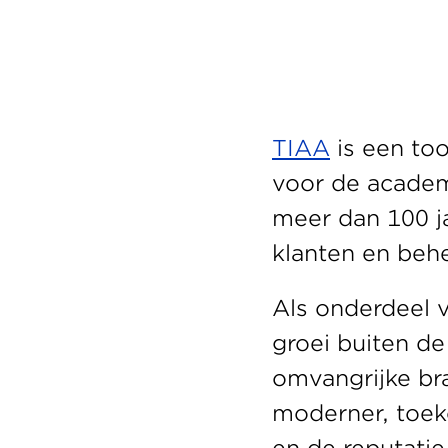
TIAA
 is een to
voor de academ
meer dan 100 ja
klanten en beh
Als onderdeel v
groei buiten de
omvangrijke bra
moderner, toeko