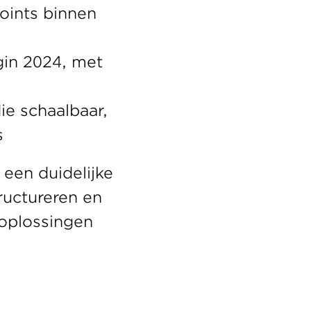
oints binnen 
in 2024, met 
e schaalbaar, 
 
een duidelijke 
uctureren en 
oplossingen 