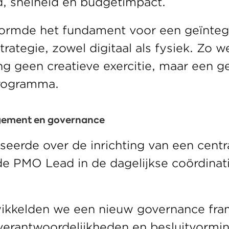
d, snelheid en budgetimpact. 
ormde het fundament voor een geïntegr
rategie, zowel digitaal als fysiek. Zo we
 geen creatieve exercitie, maar een ge
rogramma. 
ment en governance 
seerde over de inrichting van een centr
e PMO Lead in de dagelijkse coördinati
ikkelden we een nieuw governance fra
 verantwoordelijkheden en besluitvormin