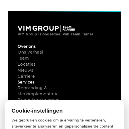
VIM Group is onderdeel van 
Team Farner
Over ons
Ons verhaal
Team
Locaties
Nieuws
Carriere
Services
Rebranding & 
Merkimplementatie
Brand Management
Brand Technology
Cookie-instellingen
Kennis
Klant cases
We gebruiken cookies om je ervaring te verbeteren,
Insights
siteverkeer te analyseren en gepersonaliseerde content