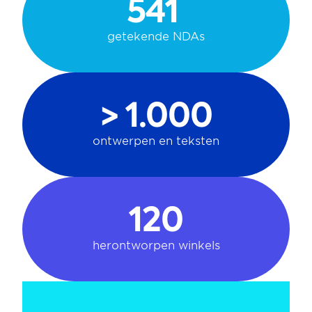
541 
getekende NDAs
> 1.000
ontwerpen en teksten
120
herontworpen winkels