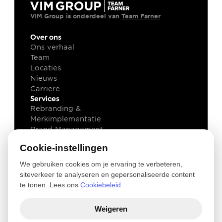
VIM Group is onderdeel van 
Team Farner
Over ons
Ons verhaal
Team
Locaties
Nieuws
Carriere
Services
Rebranding & 
Merkimplementatie
Brand Management
Brand Technology
Cookie-instellingen
Kennis
Klant cases
We gebruiken cookies om je ervaring te verbeteren,
Insights
siteverkeer te analyseren en gepersonaliseerde content
Downloads
te tonen. Lees ons
Cookiebeleid
.
Newsletter
Legal
Weigeren
Privacy and Cookie Policy
Terms of use