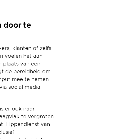
 door te 
s, klanten of zelfs 
 voelen het aan 
 plaats van een 
gt de bereidheid om 
nput mee te nemen. 
ia social media 
s er ook naar 
raagvlak te vergroten 
t. Lippendienst van 
usief 