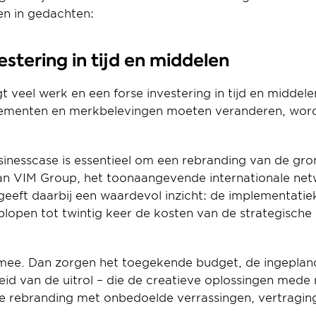
en in gedachten:
vestering in tijd en middelen
 veel werk en een forse investering in tijd en middelen
menten en merkbelevingen moeten veranderen, wordt s
inesscase is essentieel om een rebranding van de gron
 VIM Group, het toonaangevende internationale netwe
eeft daarbij een waardevol inzicht: de implementatie
lopen tot twintig keer de kosten van de strategische p
mee. Dan zorgen het toegekende budget, de ingepland
eid van de uitrol – die de creatieve oplossingen mede
te rebranding met onbedoelde verrassingen, vertragin