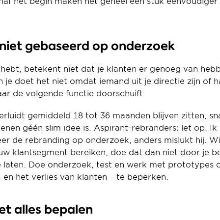
af het begin maken het geheel een stuk eenvoudiger te
 niet gebaseerd op onderzoek
 hebt, betekent niet dat je klanten er genoeg van hebb
je doet het niet omdat iemand uit je directie zijn of h
aar de volgende functie doorschuift.
luidt gemiddeld 18 tot 36 maanden blijven zitten, sna
en géén slim idee is. Aspirant-rebranders: let op. Ik 
r de rebranding op onderzoek, anders mislukt hij. Wil
uw klantsegment bereiken, doe dat dan niet door je be
e laten. Doe onderzoek, test en werk met prototypes o
– en het verlies van klanten – te beperken.
iet alles bepalen