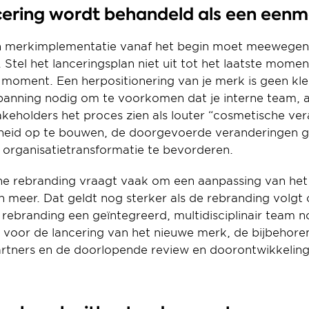
cering wordt behandeld als een een
in merkimplementatie vanaf het begin moet meewegen,
 Stel het lanceringsplan niet uit tot het laatste momen
 moment. Een herpositionering van je merk is geen klein 
panning nodig om te voorkomen dat je interne team, a
keholders het proces zien als louter “cosmetische vera
eid op te bouwen, de doorgevoerde veranderingen goe
 organisatietransformatie te bevorderen.
che rebranding vraagt vaak om een aanpassing van het
 meer. Dat geldt nog sterker als de rebranding volgt o
rebranding een geïntegreerd, multidisciplinair team no
 voor de lancering van het nieuwe merk, de bijbehoren
artners en de doorlopende review en doorontwikkeling