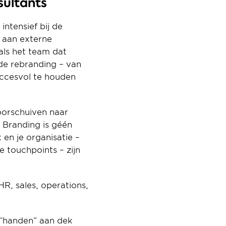
sultants
ntensief bij de 
 aan externe 
als het team dat 
de rebranding – van 
ccesvol te houden 
oorschuiven naar 
Branding is géén 
en je organisatie – 
touchpoints – zijn 
, sales, operations, 
 “handen” aan dek 