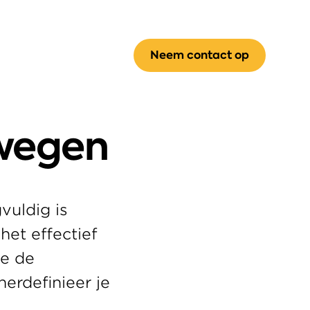
Neem contact op
rwegen
uldig is 
het effectief 
e de 
erdefinieer je 