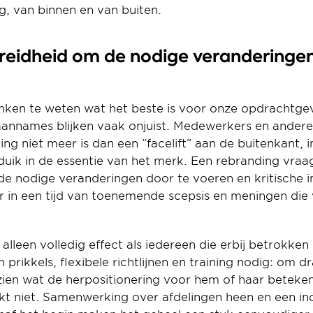
ag, van binnen en van buiten.
ereidheid om de nodige veranderingen
ken te weten wat het beste is voor onze opdrachtgever
nnames blijken vaak onjuist. Medewerkers en anderen
g niet meer is dan een “facelift” aan de buitenkant, in
duik in de essentie van het merk. Een rebranding vraa
e nodige veranderingen door te voeren en kritische i
 in een tijd van toenemende scepsis en meningen die v
lleen volledig effect als iedereen die erbij betrokken i
 prikkels, flexibele richtlijnen en training nodig: om d
zien wat de herpositionering voor hem of haar beteken
t niet. Samenwerking over afdelingen heen en een incl