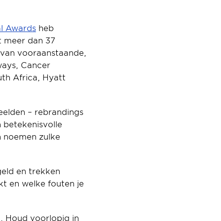
l Awards
 heb 
 meer dan 37 
 van vooraanstaande, 
ways, Cancer 
h Africa, Hyatt 
eelden – rebrandings 
 betekenisvolle 
 noemen zulke 
eld en trekken 
 en welke fouten je 
 Houd voorlopig in 