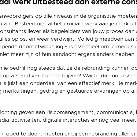
ciaal werk uitbesteed aan externe con
enwoordigers op alle niveaus in de organisatie moeten i
zijn. Besteed niet al het cruciale werk aan je merk uit
consultants liever als begeleiders van jouw proces dan 
alles oplost en weer verdwijnt. Volledig meedoen aan 
lopende doorontwikkeling – is essentieel om je merk su
 niet meer zijn of hun aandacht ergens anders hebben.
n je bedrijf nog steeds dat ze de rebranding kunnen d
lf op afstand van kunnen blijven? Wacht dan nog even. 
is juist een onderdeel van een effectief merk. Je merk 
 merkuitingen, gedrag en gestuurde ervaringen op alle 
chting geven aan risicomanagement, communicatie, HR
dia-activiteiten, digitale interacties en nog veel meer.
n goed te doen, moeten er bij een rebranding allerlei