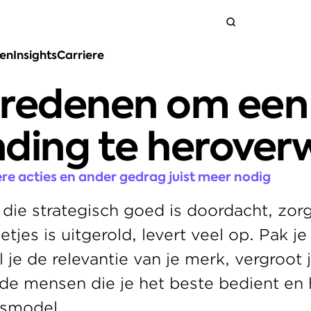
ten
Insights
Carriere
Neem contact op
 redenen om een 
nding te herove
ere acties en ander gedrag juist meer nodig
die strategisch goed is doordacht, zorgv
tjes is uitgerold, levert veel op. Pak je 
 je de relevantie van je merk, vergroot j
de mensen die je het beste bedient en h
ssmodel.