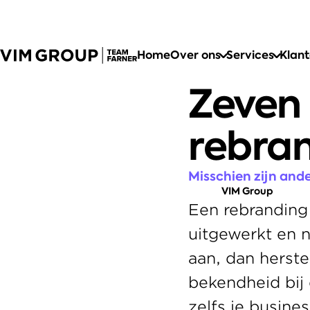
Home
Over ons
Services
Klan
Zeven
rebra
Misschien zijn and
VIM Group
Een rebranding 
uitgewerkt en ne
aan, dan herstel
bekendheid bij 
zelfs je busine