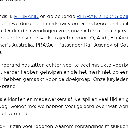
nds ik 
REBRAND
 en de bekende 
REBRAND 100® Globa
ebben we duizenden merktransformaties beoordeeld uit
n. Onder de inzendingen voor onze internationale jury
erts zaten succesvolle trajecten voor IO, Audi, Fiji Air
er’s Australia, PRASA – Passenger Rail Agency of Sout
e.
rebrandings zitten echter veel te veel mislukte voorb
et verder hebben geholpen en die het merk niet op een
er hebben gemaakt voor de doelgroep. Onze juryleden
-brand”.
le klanten en medewerkers af, verspillen veel tijd en g
weg. Geloof me: we hebben veel geleerd over wat werkt
oet vermijden.
ng? Er zijn veel redenen waarom rebrandings mislukken.