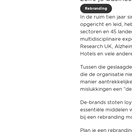
Rebranding
In de ruim tien jaar si
opgericht en leid, h
sectoren en 45 lande
multidisciplinaire exp
Research UK, Alzheim
Hotels en vele ander
Tussen die geslaagde 
die de organisatie ni
manier aantrekkelijk
mislukkingen een “de
De-brands stoten loya
essentiële middelen 
bij een rebranding m
Plan je een rebrandi