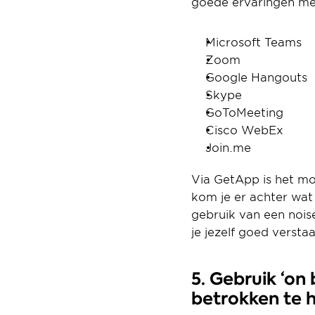
goede ervaringen me
Microsoft Teams
Zoom
Google Hangouts
Skype
GoToMeeting
Cisco WebEx
Join.me
Via GetApp is het mog
kom je er achter wat 
gebruik van een nois
je jezelf goed versta
5. Gebruik ‘on
betrokken te 