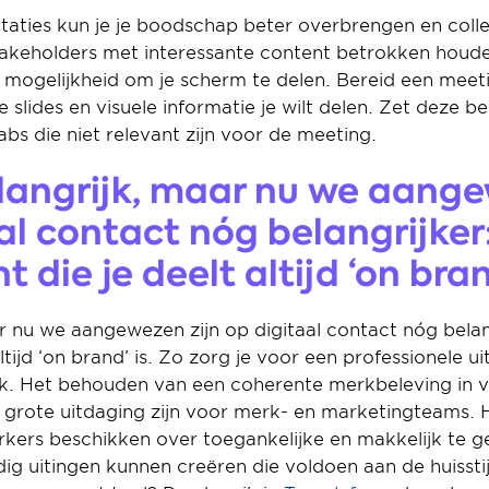
taties kun je je boodschap beter overbrengen en colleg
akeholders met interessante content betrokken houden 
 mogelijkheid om je scherm te delen. Bereid een mee
slides en visuele informatie je wilt delen. Zet deze bee
tabs die niet relevant zijn voor de meeting.
elangrijk, maar nu we aange
al contact nóg belangrijker:
 die je deelt altijd ‘on bran
ar nu we aangewezen zijn op digitaal contact nóg belang
ltijd ‘on brand’ is. Zo zorg je voor een professionele uit
rk. Het behouden van een coherente merkbeleving in ve
rote uitdaging zijn voor merk- en marketingteams. H
kers beschikken over toegankelijke en makkelijk te ge
 uitingen kunnen creëren die voldoen aan de huisstijl r