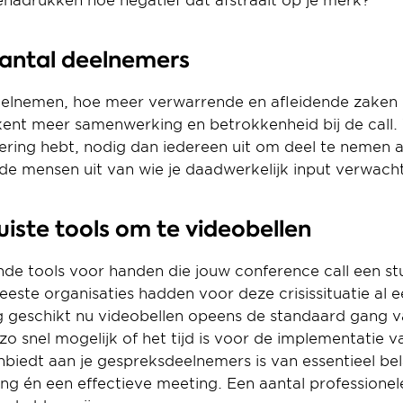
benadrukken hoe negatief dat afstraalt op je merk?
aantal deelnemers
lnemen, hoe meer verwarrende en afleidende zaken er
nt meer samenwerking en betrokkenheid bij de call. 
ering hebt, nodig dan iedereen uit om deel te nemen a
 de mensen uit van wie je daadwerkelijk input verwacht
juiste tools om te videobellen
lende tools voor handen die jouw conference call een stu
te organisaties hadden voor deze crisissituatie al een
g geschikt nu videobellen opeens de standaard gang va
 snel mogelijk of het tijd is voor de implementatie va
anbiedt aan je gespreksdeelnemers is van essentieel be
ling én een effectieve meeting. Een aantal professionele