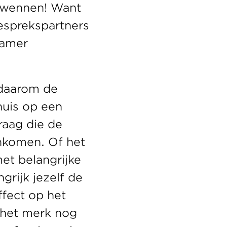
 wennen! Want 
sprekspartners 
kamer 
daarom de 
huis op een 
aag die de 
komen. Of het 
t belangrijke 
grijk jezelf de 
fect op het 
het merk nog 