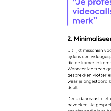
"Je profe
videocalls
merk”
2. Minimaliseer
Dit lijkt misschien v
tijdens een videoges
die de kamer in kom
Wanneer iedereen geza
gesprekken vlotter en
waar je ongestoord k
deelt.
Denk daarnaast niet d
bezoeken. Je gespreks