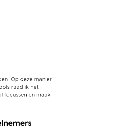
jken. Op deze manier 
ols raad ik het 
al focussen en maak 
elnemers 