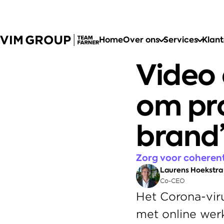
Home
Over ons
Services
Klan
Video 
om pro
brand’
Zorg voor coheren
Laurens Hoekstra
Co-CEO
Het Corona-vir
met online werk