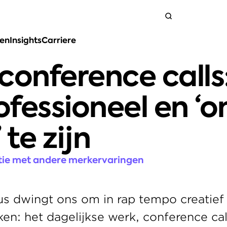
ten
Insights
Carriere
Neem contact op
conference calls: 
fessioneel en ‘on
 te zijn
tie met andere merkervaringen
us dwingt ons om in rap tempo creatief
en: het dagelijkse werk, conference call