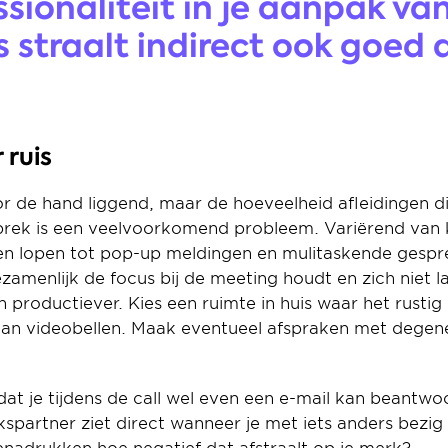
ssionaliteit in je aanpak van
 straalt indirect ook goed af
 ruis
oor de hand liggend, maar de hoeveelheid afleidingen d
prek is een veelvoorkomend probleem. Variërend van k
en lopen tot pop-up meldingen en mulitaskende gespr
menlijk de focus bij de meeting houdt en zich niet laa
 productiever. Kies een ruimte in huis waar het rustig
an videobellen. Maak eventueel afspraken met degenen
at je tijdens de call wel even een e-mail kan beantwo
partner ziet direct wanneer je met iets anders bezig 