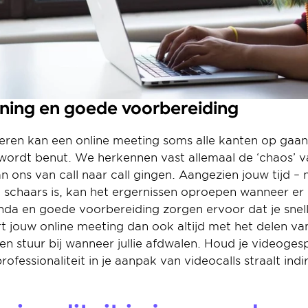
nning en goede voorbereiding
eren kan een online meeting soms alle kanten op gaan w
f wordt benut. We herkennen vast allemaal de ‘chaos’ v
 ons van call naar call gingen. Aangezien jouw tijd – ne
 – schaars is, kan het ergernissen oproepen wanneer er
enda en goede voorbereiding zorgen ervoor dat je snell
rt jouw online meeting dan ook altijd met het delen van
en stuur bij wanneer jullie afdwalen. Houd je videoges
rofessionaliteit in je aanpak van videocalls straalt ind