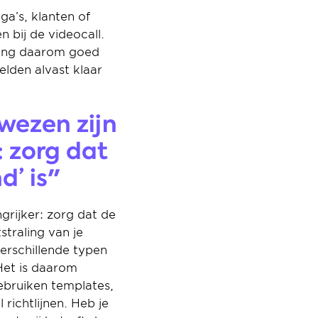
a’s, klanten of 
bij de videocall. 
ting daarom goed 
lden alvast klaar 
wezen zijn 
 zorg dat 
d’ is"
rijker: zorg dat de 
straling van je 
rschillende typen 
et is daarom 
bruiken templates, 
ichtlijnen. Heb je 