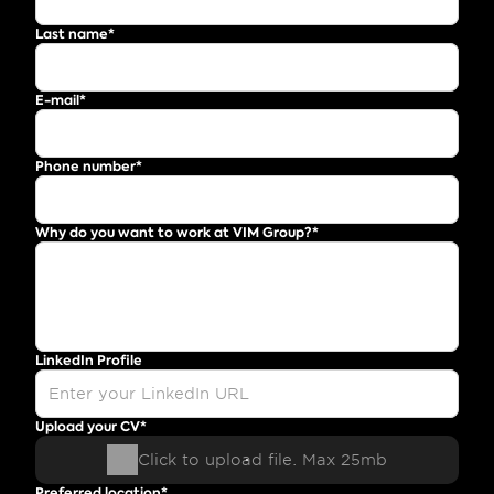
Last name*
E-mail*
Phone number*
Why do you want to work at VIM Group?*
LinkedIn Profile
Upload your CV*
Click to upload file. Max 25mb
Preferred location*