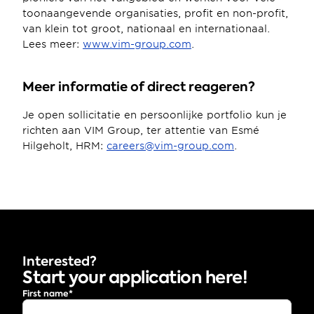
toonaangevende organisaties, profit en non-profit, 
van klein tot groot, nationaal en internationaal. 
Lees meer: 
www.vim-group.com
.
Meer informatie of direct reageren?
Je open sollicitatie en persoonlijke portfolio kun je 
richten aan VIM Group, ter attentie van Esmé 
Hilgeholt, HRM: 
careers@vim-group.com
. 
Interested? 
Start your application here!
Open sollicitatie
First name*