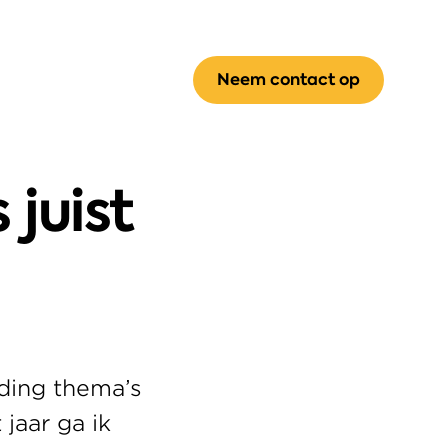
Neem contact op
juist 
ding thema’s 
 jaar ga ik 