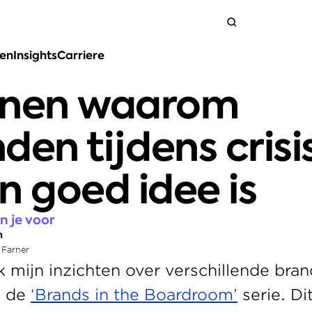
ten
Insights
Carriere
Neem contact op
enen waarom 
en tijdens crisis 
n goed idee is
n je voor
n
 Farner
ik mijn inzichten over verschillende bran
 de 
‘Brands in the Boardroom’
 serie. Dit