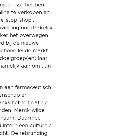
nsten. Zo hebben 
ine te verkopen en 
e-stop-shop’. 
branding noodzakelijk 
eker het overwegen 
d bij de nieuwe 
chone lei de markt 
doelgroep(en) laat 
f namelijk aan om aan 
n een farmaceutisch 
enschap en 
ks het feit dat de 
den. Merck wilde 
knaam. Daarmee 
ntern een culturele 
ht. De rebranding 