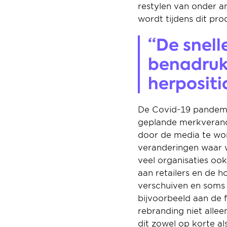
restylen van onder an
wordt tijdens dit pr
“De snell
benadrukk
herpositi
De Covid-19 pandemi
geplande merkverander
door de media te word
veranderingen waar 
veel organisaties ook
aan retailers en de 
verschuiven en soms z
bijvoorbeeld aan de 
rebranding niet alle
dit zowel op korte als