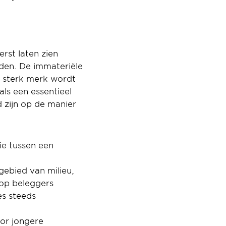
rst laten zien 
en. De immateriële 
n sterk merk wordt 
ls een essentieel 
zijn op de manier 
e tussen een 
ebied van milieu, 
op beleggers 
s steeds 
or jongere 