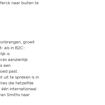
Merck naar buiten te 
rbrengen, groeit 
- als in B2C-
jk is 
es aanzienlijk 
s een 
ed past. 
uit te spreken is in 
ies die hetzelfde 
één internationaal 
an Smiths naar 