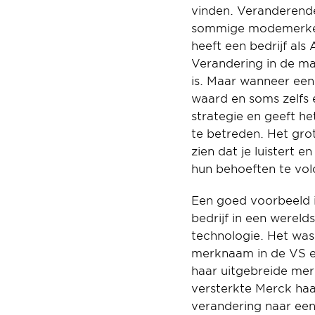
vinden. Veranderend
sommige modemerken 
heeft een bedrijf als
Verandering in de mar
is. Maar wanneer een
waard en soms zelfs e
strategie en geeft he
te betreden. Het grot
zien dat je luistert e
hun behoeften te vol
Een goed voorbeeld i
bedrijf in een werel
technologie. Het was 
merknaam in de VS en
haar uitgebreide me
versterkte Merck haa
verandering naar ee