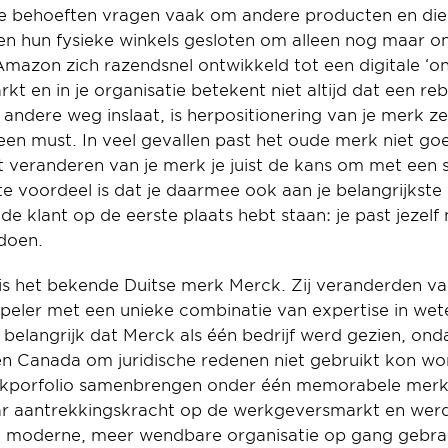
e behoeften vragen vaak om andere producten en die
hun fysieke winkels gesloten om alleen nog maar onl
 Amazon zich razendsnel ontwikkeld tot een digitale ‘on
kt en in je organisatie betekent niet altijd dat een re
 andere weg inslaat, is herpositionering van je merk z
en must. In veel gevallen past het oude merk niet goe
t veranderen van je merk je juist de kans om met een s
e voordeel is dat je daarmee ook aan je belangrijkste 
n de klant op de eerste plaats hebt staan: je past jezel
doen.
s het bekende Duitse merk Merck. Zij veranderden va
dspeler met een unieke combinatie van expertise in wet
belangrijk dat Merck als één bedrijf werd gezien, ondan
 Canada om juridische redenen niet gebruikt kon wor
rkporfolio samenbrengen onder één memorabele mer
r aantrekkingskracht op de werkgeversmarkt en werd i
n moderne, meer wendbare organisatie op gang gebrac