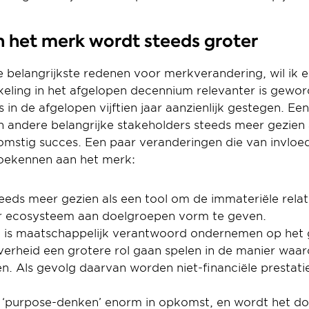
 het merk wordt steeds groter
 belangrijkste redenen voor merkverandering, wil ik ee
ing in het afgelopen decennium relevanter is geword
in de afgelopen vijftien jaar aanzienlijk gestegen. Ee
 andere belangrijke stakeholders steeds meer gezien a
omstig succes. Een paar veranderingen die van invloed 
oekennen aan het merk:
eds meer gezien als een tool om de immateriële relati
ar ecosysteem aan doelgroepen vorm te geven.
 is maatschappelijk verantwoord ondernemen op het g
erheid een grotere rol gaan spelen in de manier waar
. Als gevolg daarvan worden niet-financiële prestatie
het ‘purpose-denken’ enorm in opkomst, en wordt het do