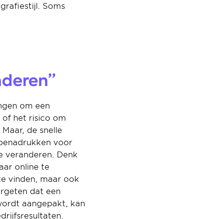
rafiestijl. Soms 
nderen”
ngen om een 
of het risico om 
Maar, de snelle 
benadrukken voor 
te veranderen. Denk 
r online te 
te vinden, maar ook 
rgeten dat een 
wordt aangepakt, kan 
drijfsresultaten.