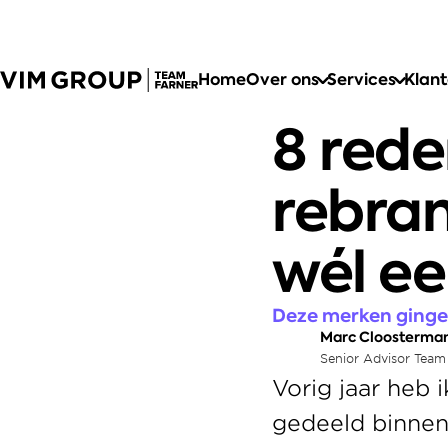
Home
Over ons
Services
Klan
8 red
rebrand
wél ee
Deze merken ginge
Marc Cloosterma
Senior Advisor Team
Vorig jaar heb 
gedeeld binnen