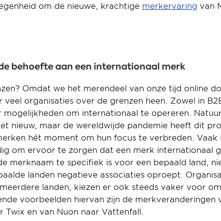
egenheid om de nieuwe, krachtige 
merkervaring
 van 
n de behoefte aan een internationaal merk
en? Omdat we het merendeel van onze tijd online doo
r veel organisaties over de grenzen heen. Zowel in B2B
r mogelijkheden om internationaal te opereren. Natuurli
niet nieuw, maar de wereldwijde pandemie heeft dit proc
merken hét moment om hun focus te verbreden. Vaak i
g om ervoor te zorgen dat een merk internationaal go
 merknaam te specifiek is voor een bepaald land, niet 
paalde landen negatieve associaties oproept. Organisat
meerdere landen, kiezen er ook steeds vaker voor om 
nde voorbeelden hiervan zijn de merkveranderingen v
r Twix en van Nuon naar Vattenfall.