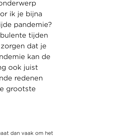
 onderwerp 
 ik je bijna 
ijde pandemie? 
bulente tijden 
orgen dat je 
andemie kan de 
 ook juist 
nde redenen 
 grootste 
gaat dan vaak om het 