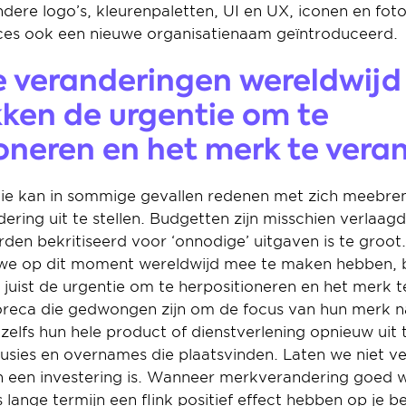
dere logo’s, kleurenpaletten, UI en UX, iconen en fotog
oces ook een nieuwe organisatienaam geïntroduceerd.
e veranderingen wereldwijd 
en de urgentie om te 
oneren en het merk te vera
e kan in sommige gevallen redenen met zich meebre
ing uit te stellen. Budgetten zijn misschien verlaagd 
en bekritiseerd voor ‘onnodige’ uitgaven is te groot. 
we op dit moment wereldwijd mee te maken hebben, 
 juist de urgentie om te herpositioneren en het merk 
horeca die gedwongen zijn om de focus van hun merk naa
elfs hun hele product of dienstverlening opnieuw uit 
fusies en overnames die plaatsvinden. Laten we niet ve
en een investering is. Wanneer merkverandering goed 
 lange termijn een flink positief effect hebben op je be