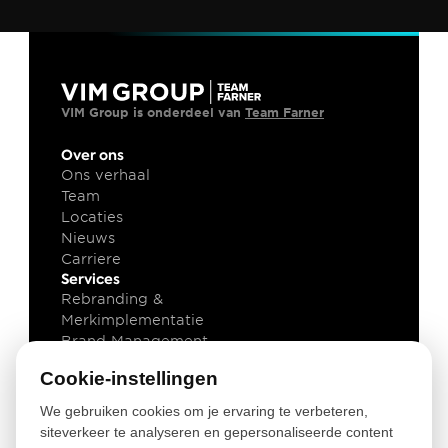
VIM Group is onderdeel van 
Team Farner
Over ons
Ons verhaal
Team
Locaties
Nieuws
Carriere
Services
Rebranding & 
Merkimplementatie
Brand Management
Brand Technology
Cookie-instellingen
Kennis
Klant cases
We gebruiken cookies om je ervaring te verbeteren,
Insights
siteverkeer te analyseren en gepersonaliseerde content
Downloads