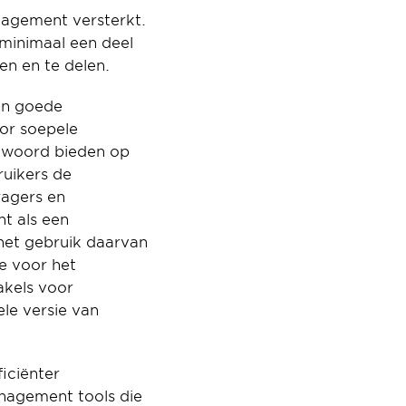
gement versterkt. 
inimaal een deel 
en en te delen.
n goede 
r soepele 
woord bieden op 
uikers de 
agers en 
 als een 
et gebruik daarvan 
 voor het 
kels voor 
e versie van 
ciënter 
agement tools die 