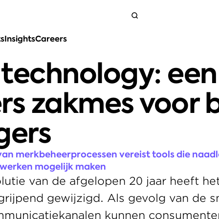
ts
Insights
Careers
Get in touch
technology: een 
rs zakmes voor b
ers
van merkbeheerprocessen vereist tools die naad
werken mogelijk maken
olutie van de afgelopen 20 jaar heeft het
rijpend gewijzigd. Als gevolg van de s
mmunicatiekanalen kunnen consumenten