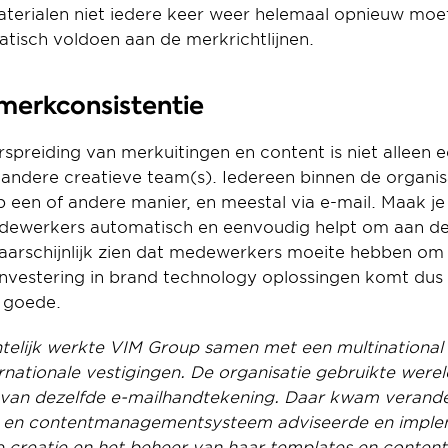
terialen niet iedere keer weer helemaal opnieuw moe
tisch voldoen aan de merkrichtlijnen.
 merkconsistentie
spreiding van merkuitingen en content is niet alleen ee
andere creatieve team(s). Iedereen binnen de organis
 een of andere manier, en meestal via e-mail. Maak je
dewerkers automatisch en eenvoudig helpt om aan de m
waarschijnlijk zien dat medewerkers moeite hebben om 
n goede.
telijk werkte VIM Group samen met een multinational
nationale vestigingen. De organisatie gebruikte wereld
s van dezelfde e-mailhandtekening. Daar kwam verander
 en contentmanagementsysteem adviseerde en imple
e creatie en het beheer van haar templates en conten