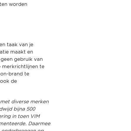
ten worden 
n taak van je 
atie maakt en 
 geen gebruik van 
erkrichtlijnen te 
on-brand te 
communiceren. Een investering in brand technology oplossingen komt dus ook de 
 met diverse merken 
wijd bijna 500 
ing in toen VIM 
menteerde. Daarmee 
t onderbrengen op 