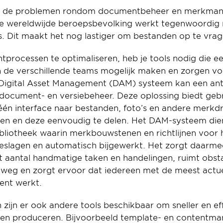
ft de problemen rondom documentbeheer en merkmana
e wereldwijde beroepsbevolking werkt tegenwoordig m
is. Dit maakt het nog lastiger om bestanden op te vrag
ocessen te optimaliseren, heb je tools nodig die ee
de verschillende teams mogelijk maken en zorgen voo
Digital Asset Management (DAM) systeem kan een ant
ocument- en versiebeheer. Deze oplossing biedt gebr
één interface naar bestanden, foto’s en andere merkdr
en en deze eenvoudig te delen. Het DAM-systeem dient
liotheek waarin merkbouwstenen en richtlijnen voor h
slagen en automatisch bijgewerkt. Het zorgt daarmee
 aantal handmatige taken en handelingen, ruimt obsta
weg en zorgt ervoor dat iedereen met de meest actuel
ent werkt.
ijn er ook andere tools beschikbaar om sneller en effi
en produceren. Bijvoorbeeld template- en contentman