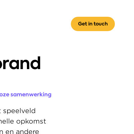
Get in touch
rand 
loze samenwerking 
 speelveld 
nelle opkomst 
 en andere 