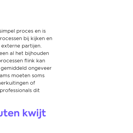
impel proces en is 
cessen bij kijken en 
xterne partijen. 
en al het bijhouden 
rocessen flink kan 
s gemiddeld ongeveer 
eams moeten soms 
rkuitingen of 
professionals dit 
ten kwijt 