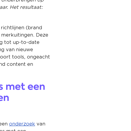
ar. Het resultaat: 
chtlijnen (brand 
n merkuitingen. Deze 
 tot up-to-date 
ng van nieuwe 
oort tools, ongeacht 
d content en 
s met een 
n 
een 
onderzoek
 van 