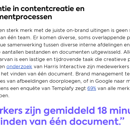
ntie in contentcreatie en 
entprocessen
 sterk merk met de juiste on-brand uitingen is geen s
 van één team. Er komen diverse, soms overlappende pro
ue samenwerking tussen diverse interne afdelingen en e
 aantallen bestanden en documenten uitgewisseld. Alle
an is een lastige en tijdrovende taak die creatieve p
en 
onderzoek
 van Harris Interactive zijn medewerker
t het vinden van één document. Brand management t
es van afbeeldingen doorploegen, of in Google naar me
gens een enquête van Templafy zegt 
69%
 van alle merk
oen.
ers zijn gemiddeld 18 minu
vinden van één document.”