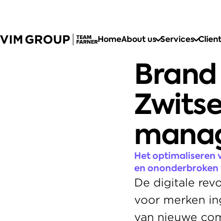
Home
About us
Services
Clien
Brand 
Zwitse
manag
Het optimaliseren 
en ononderbroken 
De digitale rev
voor merken ing
van nieuwe co