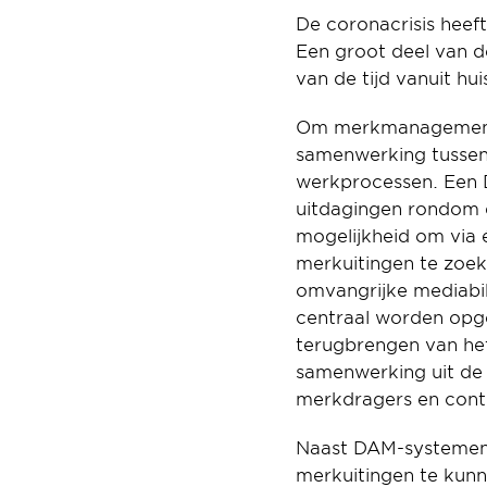
De coronacrisis hee
Een groot deel van d
van de tijd vanuit hu
Om merkmanagementpr
samenwerking tussen 
werkprocessen. Een 
uitdagingen rondom d
mogelijkheid om via 
merkuitingen te zoek
omvangrijke mediabib
centraal worden opge
terugbrengen van het
samenwerking uit de 
merkdragers en cont
Naast DAM-systemen z
merkuitingen te kunn