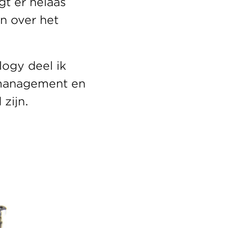
t er helaas 
 over het 
ogy deel ik 
management en 
zijn.