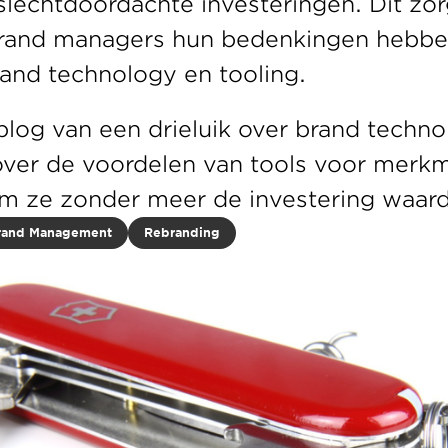
 slechtdoordachte investeringen. Dit zorg
brand managers hun bedenkingen hebben
rand technology en tooling.
blog van een drieluik over brand technol
 over de voordelen van tools voor merk
om ze zonder meer de investering waard 
rand Management
Rebranding