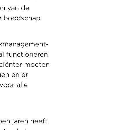
n van de 
n boodschap 
rkmanagement- 
l functioneren 
iciënter moeten 
en en er 
oor alle 
en jaren heeft 