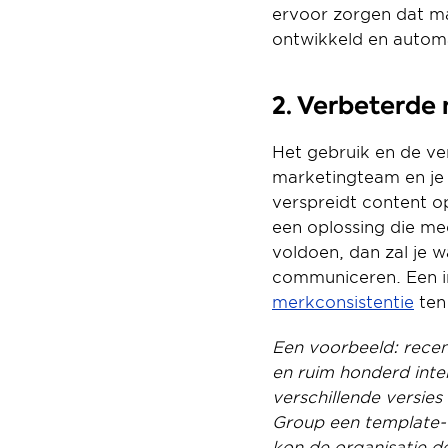
ervoor zorgen dat ma
ontwikkeld en automa
2. Verbeterde
Het gebruik en de ver
marketingteam en je 
verspreidt content op
een oplossing die me
voldoen, dan zal je 
merkconsistentie
 te
Een voorbeeld: recen
en ruim honderd inter
verschillende versie
Group een template-
kon de organisatie d