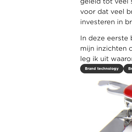
geleid tot veel
voor dat veel 
investeren in b
In deze eerste 
mijn inzichten
leg ik uit waar
Brand technology
B