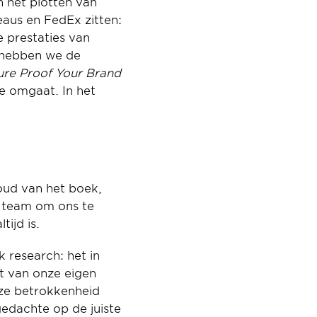
positioneren als geschreven voor business leaders op C-level. In termen van het plotten van 
aus en FedEx zitten: 
 prestaties van 
 hebben we de 
ure Proof Your Brand
e omgaat. In het 
ud van het boek, 
 team om ons te 
ijd is.
research: het in 
t van onze eigen 
ze betrokkenheid 
edachte op de juiste 