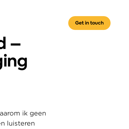
Get in touch
 – 
ing 
aarom ik geen 
 luisteren 