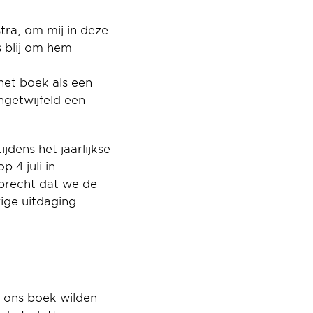
ra, om mij in deze 
 blij om hem 
et boek als een 
getwijfeld een 
Dus hier zijn we dan, klaar om ons boek op 29 juni te publiceren in Brussel, tijdens het jaarlijkse 
 4 juli in 
precht dat we de 
ige uitdaging 
 ons boek wilden 