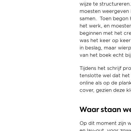
wijze te structurere
moesten weergeven in
samen.  Toen begon 
het werk, en moesten 
beginnen met het creë
was het keer op keer 
in beslag, maar wierp
van het boek echt bi
Tijdens het schrijf p
tenslotte wel dat het
online als op de pla
cover, gezien deze kl
Waar staan w
Op dit moment zijn w
en lay-out, voor zowe