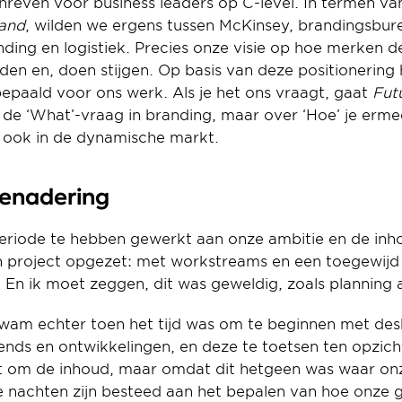
rand
, wilden we ergens tussen McKinsey, brandingsbure
ding en logistiek. Precies onze visie op hoe merken de
eden en, doen stijgen. Op basis van deze positionering
epaald voor ons werk. Als je het ons vraagt, gaat 
Fut
 de ‘What’-vraag in branding, maar over ‘Hoe’ je erme
r ook in de dynamische markt.
benadering
periode te hebben gewerkt aan onze ambitie en de inho
n project opgezet: met workstreams en een toegewijd
En ik moet zeggen, dit was geweldig, zoals planning alt
wam echter toen het tijd was om te beginnen met desk 
ends en ontwikkelingen, en deze te toetsen ten opzich
iet om de inhoud, maar omdat dit hetgeen was waar on
e nachten zijn besteed aan het bepalen van hoe onze g