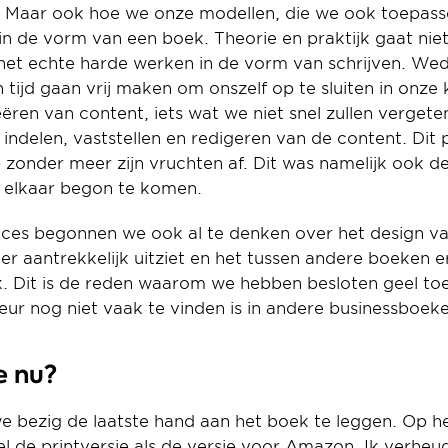
n. Maar ook hoe we onze modellen, die we ook toepassen
 de vorm van een boek. Theorie en praktijk gaat niet a
het echte harde werken in de vorm van schrijven. We
tijd gaan vrij maken om onszelf op te sluiten in onze 
ren van content, iets wat we niet snel zullen vergete
indelen, vaststellen en redigeren van de content. Dit p
 zonder meer zijn vruchten af. Dit was namelijk ook de
j elkaar begon te komen.
roces begonnen we ook al te denken over het design van
 er aantrekkelijk uitziet en het tussen andere boeken er
nk. Dit is de reden waarom we hebben besloten geel to
eur nog niet vaak te vinden is in andere businessboek
e nu?
e bezig de laatste hand aan het boek te leggen. Op he
l de printversie als de versie voor Amazon. Ik verheu