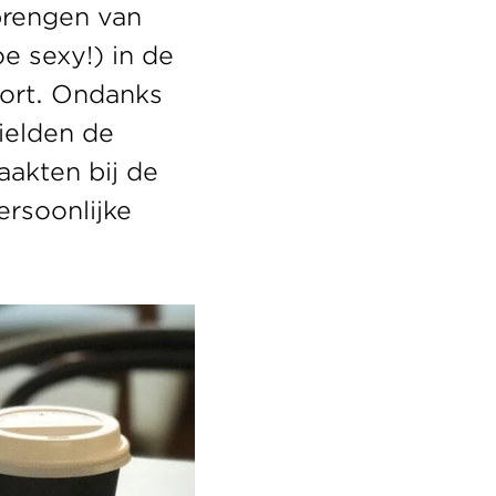
brengen van 
e sexy!) in de 
ort. Ondanks 
ielden de 
akten bij de 
rsoonlijke 