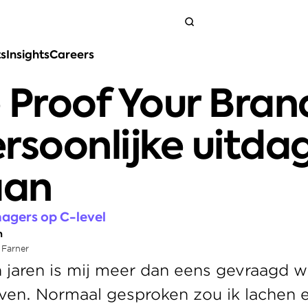
ts
Insights
Careers
Get in touch
 Proof Your Brand
rsoonlijke uitdag
aan
agers op C-level
n
 Farner
 jaren is mij meer dan eens gevraagd w
ven. Normaal gesproken zou ik lachen en