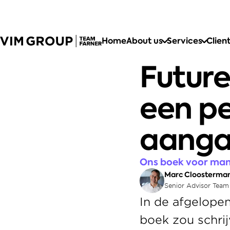
Home
About us
Services
Clien
Future
een pe
aang
Ons boek voor man
Marc Cloosterma
Senior Advisor Team
In de afgelopen
boek zou schrij