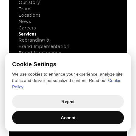
Our story
Team
Locations
News
Careers
Services
Rebranding & 
Brand Implementation
Brand Management
Brand Technology
Cookie Settings
Knowledge
Client cases
We use cookies to enhance your experience, analyze site
Insights
traffic and deliver personalized content. Read our
Cookie
Downloads
Policy
.
Newsletter
Legal
Reject
Privacy and Cookie Policy
Terms of use
© 2026 VIM Group 
Accept