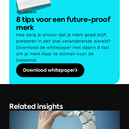
Whitepaper
8 tips voor een future-proof 
merk
Hoe zorg je ervoor dat je merk goed blijft 
presteren in een snel veranderende wereld? 
Download de whitepaper met daarin 8 tips 
om je merk klaar te stomen voor de 
toekomst.
Download whitepaper
Related insights