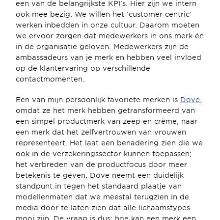
een van de belangrijkste KPI’s. Hier zijn we intern 
ook mee bezig. We willen het ‘customer centric’ 
werken inbedden in onze cultuur. Daarom moeten 
we ervoor zorgen dat medewerkers in ons merk én 
in de organisatie geloven. Medewerkers zijn de 
ambassadeurs van je merk en hebben veel invloed 
op de klantervaring op verschillende 
contactmomenten.
Een van mijn persoonlijk favoriete merken is 
Dove
, 
omdat ze het merk hebben getransformeerd van 
een simpel productmerk van zeep en crème, naar 
een merk dat het zelfvertrouwen van vrouwen 
representeert. Het laat een benadering zien die we 
ook in de verzekeringssector kunnen toepassen; 
het verbreden van de productfocus door meer 
betekenis te geven. Dove neemt een duidelijk 
standpunt in tegen het standaard plaatje van 
modellenmaten dat we meestal terugzien in de 
media door te laten zien dat alle lichaamstypes 
mooi zijn. De vraag is dus: hoe kan een merk een 